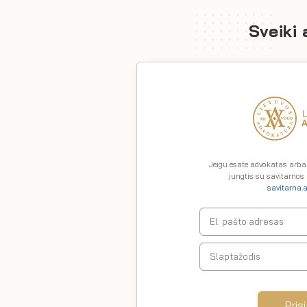
Sveiki
Jeigu esate advokatas arb
jungtis su savitarnos
savitarna.a
El. pašto adresas
Slaptažodis
Prisi