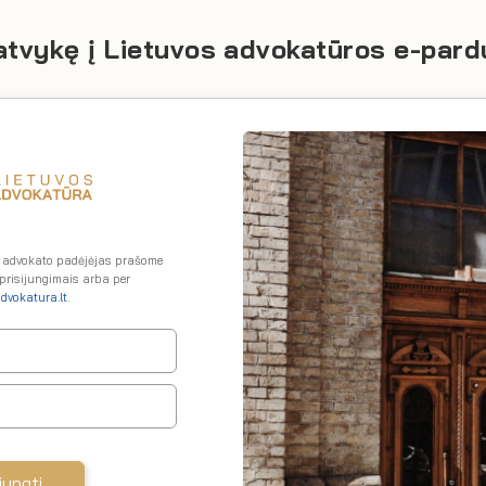
 atvykę į Lietuvos advokatūros e-pard
a advokato padėjėjas prašome
 prisijungimais arba per
dvokatura.lt
.
jungti