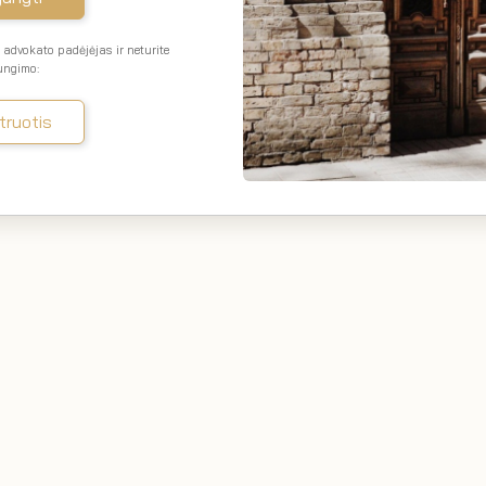
advokato padėjėjas ir neturite
jungimo:
truotis